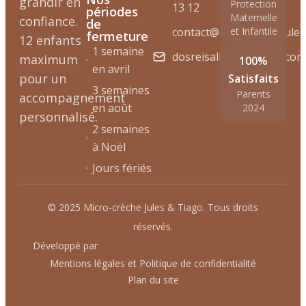
grandir en
Protection
13 12
périodes
Maternelle
confiance.
de
contact@microcrechejulese
et Infantile
fermeture
12 enfants
1 semaine
dosreisaline@hotmail.com
maximum
100%
en avril
pour un
Satisfaits
3 semaines
Parents
accompagnement
en août
2024
personnalisé.
2 semaines
à Noël
Jours fériés
© 2025 Micro-crèche Jules & Tiago. Tous droits
réservés.
Développé par
Mentions légales et Politique de confidentialité
Plan du site