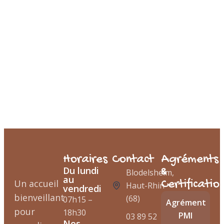
Horaires
Contact
Agréments
Du lundi
&
Blodelsheim,
au
Un accueil
Certificatio
Haut-Rhin
vendredi
bienveillant
(68)
07h15 –
Agrément
pour
18h30
PMI
03 89 52
Nos