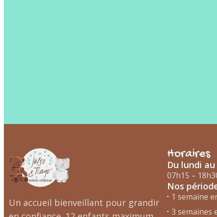
Horaires
Du lundi au
07h15 – 18h3
Nos périod
1 semaine en
Un accueil bienveillant pour grandir
3 semaines 
en confiance. 12 enfants maximum