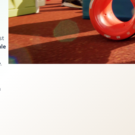
st
ale
.
n